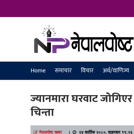
Online News Portal
Nepalpostkh
Home
समाचार
विचार
अर्थ/वाणिज्य
ज्यानमारा घरवाट जोगिएर
चिन्ता
नेपालपोष्ट खबर
।
२४ कार्तिक २०८०, शुक्रबार १९:२६ 