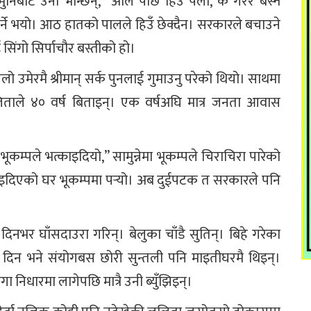
िबाट उनी भन्छिन्, “अलि पछि हिउँ पर्ला, के गरेर बस्ने
र्ने भयो। आठ हातको पालले हिउँ छेक्दैन। सरकारले बचाउने
 सिंगो सिर्पाचौर बस्तीको हो।
ो उमेरमै श्रीमान् सर्क पुनलाई गुमाउनु परेको थियो। साथमा
िताले ४० वर्ष बिताइन्। एक वर्षअघि मात्र जनता आवास
म्पले भत्काइदियो,” सामुन्नेमा भूकम्पले चिराचिरा पारेको
ाइदिएको घर भूकम्पमा पर्‍यो। अब दुईपटक त सरकारले पनि
नभर घाँसदाउरा गरिन्। बेलुका चाँडै सुतिन्। बिहे गरेका
्यस दिन भने संयोगबस छोरी सुन्तली पनि माइतीघरमै थिइन्।
 निधारमा लागेपछि मात्रै उनी ब्युँझिइन्।