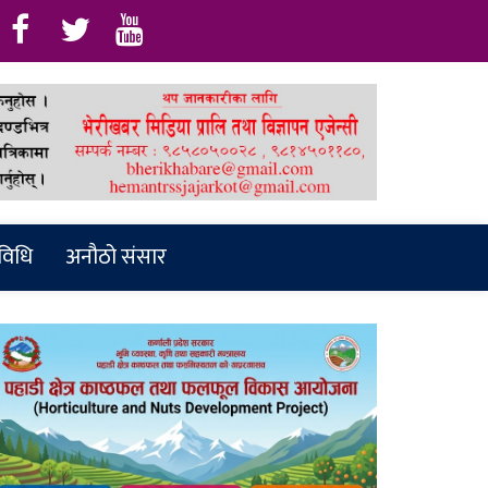
रविधि
अनौठो संसार