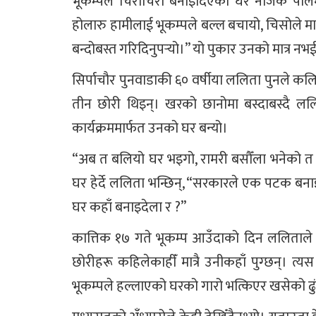
भूकम्पले चिराचिरा बनाइदिएको घर नजिकै पालमुन
होलारु हामीलाई भूकम्पले बल्ल बचायो, चिसोले मा
बन्दोबस्त गरिदिनुपर्‍यो।” यो पुकार उनको मात्र नभई
सिर्पाचौर पुनवाडाकी ६० वर्षीया ललिता पुनले कलिल
तीन छोरी थिइन्। खरको छानोमा बस्दाबस्दै लल
कार्यक्रममार्फत उनको घर बन्यो।
“अब त बलियो घर भइगो, रामरी बसौँला भनेको त भूक
घर हेर्दे ललिता भन्छिन्, “सरकारले एक पटक बन
घर कहाँ बनाइदेला र ?”
कात्तिक १७ गते भूकम्प आउँदाको दिन ललिताले दि
छोरीहरू कहिलेकाहीँ मात्रै उनीकहाँ पुग्छन्। त
भूकम्पले हल्लाएको घरको गारो भत्किएर खसेको ढुंगा