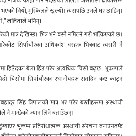
ता हेर्दा नजिक कोही पनि नदेखेकी ललिता जसोतसो ढोकासम्म
द भएको थियो, मुस्किलले खुल्यो। त्यसपछि उनले घर छाडिन्।
यो,” ललिताले भनिन्।
को मात्र देखिन्छ। भित्र भने बस्नै नमिल्ने गरी भत्किएको छ।
ारेकोट सिर्पाचौरका अधिकांश घरहरू भित्रबाट त्यसरी नै
मा हिउँदका बेला हिँउ परेर अत्यधिक चिसो बढ्छ। भूकम्पले
रिदो चिसोमा सिर्पाचौरका स्थानीयहरू रातदिन कष्ट काट्न
ोरखबहादुर सिंह त्रिपालको मात्र भर परेर बस्तीहरूमा अस्थायी
नै मान्छेको ज्यान लिने बताउँछन्।
ुंग्याएर भूकम्प प्रतिरोधात्मक अस्थायी संरचना बनाउनतर्फ