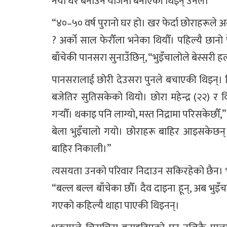
नयाँ घर बनाउने योजना बनाएकी थिइन् उनले।
“४०–५० वर्ष पुरानो घर हो। खर फेर्दा छोराहरूले अब घरै
? अर्को साल फेरौँला भनेका थियौँ। पहिल्यै छानो 
बाँचेकी पानसरा सुनाउँछिन्, “भुइँचालोले बेस्सरी 
पानसरालाई छोरी देउसरा पुनले बचाएकी थिइन्।
बजेतिर सुतिसकेको थियो। छोरा महेन्द्र (२२) र
गर्‍यौँ। थकाइ पनि लाग्यो, मस्त निद्रामा परिसकेछौँ,
बेला भुइँचालो गयो। छोराहरू बाहिर आइसकेछन्। ढो
बाहिर निकाली।”
त्यसयता उनको परिवार निदाउन सकिरहेको छैन। भ
“बल्ल बल्ल बाँचेका छौँ। दैव दाइना हून्, अब भुइ
गएको कहिल्यै थाहा पाएकी थिइनन्।