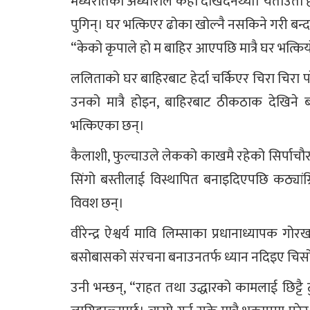
मध्यरातको अँध्यारोले केही देखिँदैनथ्यो। यताउ
पुगिन्। घर भत्किएर ढोका खोल्नै नसकिने गरी बन्
“केको कृपाले हो म बाहिर आएपछि मात्रै घर भत्कि
ललिताको घर बाहिरबाट हेर्दा चर्किएर चिरा चिरा परे
उनको मात्रै होइन, बाहिरबाट ठीकठाक देखिने ब
भत्किएका छन्।
कैलाशी, फुल्चाउले लेकको काखमै रहेको सिर्पाचौर
सिंगो बस्तीलाई विस्थापित बनाइदिएपछि कठ्यांग्
विवश छन्।
वीरेन्द्र ऐश्वर्य मावि लिम्साका प्रधानाध्यापक ग
बसोबासको संरचना बनाउनतर्फ ध्यान नदिइए चिसोले 
उनी भन्छन्, “राहत तथा उद्धारको कामलाई छिट्टै ट