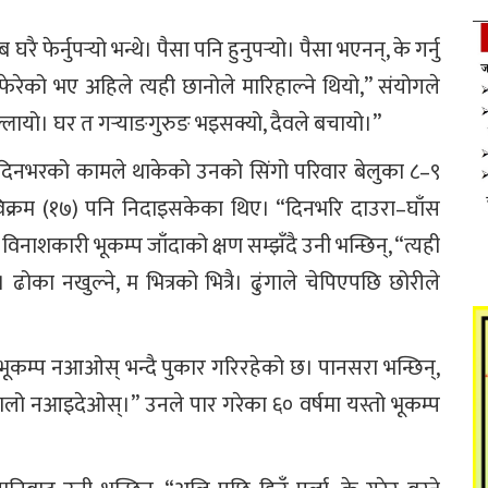
 फेर्नुपर्‍यो भन्थे। पैसा पनि हुनुपर्‍यो। पैसा भएनन्, के गर्नु
फेरेको भए अहिले त्यही छानोले मारिहाल्ने थियो,” संयोगले
हल्लायो। घर त गर्‍याङगुरुङ भइसक्यो, दैवले बचायो।”
 दिनभरको कामले थाकेको उनको सिंगो परिवार बेलुका ८–९
 विक्रम (१७) पनि निदाइसकेका थिए। “दिनभरि दाउरा–घाँस
” विनाशकारी भूकम्प जाँदाको क्षण सम्झँदै उनी भन्छिन्, “त्यही
का नखुल्ने, म भित्रको भित्रै। ढुंगाले चेपिएपछि छोरीले
ूकम्प नआओस् भन्दै पुकार गरिरहेको छ। पानसरा भन्छिन्,
ँचालो नआइदेओस्।” उनले पार गरेका ६० वर्षमा यस्तो भूकम्प