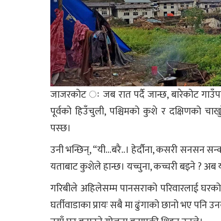
जाजरकोट ः जब रात पर्दै जान्छ, बारेकोट गाउँपा
पूर्वको हिउँचुली, पश्चिमको कुशे र दक्षिणको चा
पस्छ।
उनी भन्छिन्, “यी…बरै..। हेर्दौना, कसरी सनसन सन्
यताबाट कुशेले हान्छ। यच्चुना, कच्चरी बइने ? अब य
गरिबीले अहिलेसम्म पानसराको परिवारलाई घरको छ
घर्तीवाडाका प्रायः सबै मा ढुंगाको छानो भए पनि उ