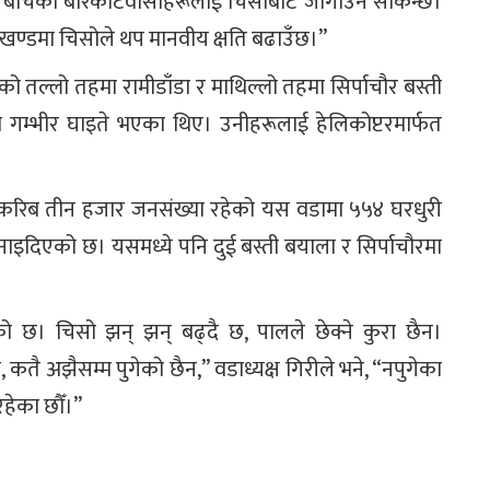
 परेर बाँचेका बारेकोटवासीहरूलाई चिसोबाट जोगाउन सकिन्छ।
 खण्डमा चिसोले थप मानवीय क्षति बढाउँछ।”
यसको तल्लो तहमा रामीडाँडा र माथिल्लो तहमा सिर्पाचौर बस्ती
ना गम्भीर घाइते भएका थिए। उनीहरूलाई हेलिकोप्टरमार्फत
न्। करिब तीन हजार जनसंख्या रहेको यस वडामा ५५४ घरधुरी
नाइदिएको छ। यसमध्ये पनि दुई बस्ती बयाला र सिर्पाचौरमा
।
को छ। चिसो झन् झन् बढ्दै छ, पालले छेक्ने कुरा छैन।
तै अझैसम्म पुगेको छैन,” वडाध्यक्ष गिरीले भने, “नपुगेका
रहेका छौँ।”