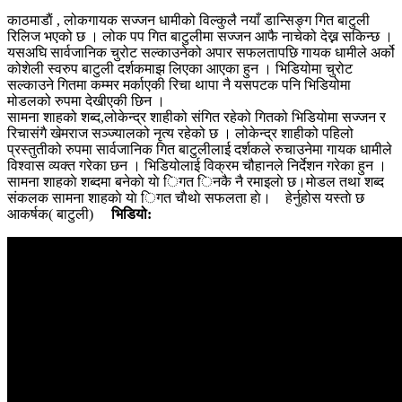
काठमाडाैं , लोकगायक सज्जन धामीको विल्कुलै नयाँ डान्सिङ्ग गित बाटुली
रिलिज भएको छ । लोक पप गित बाटुलीमा सज्जन आफै नाचेको देख्न सकिन्छ ।
यसअघि सार्वजानिक चुरोट सल्काउनेको अपार सफलतापछि गायक धामीले अर्को
कोशेली स्वरुप बाटुली दर्शकमाझ लिएका आएका हुन । भिडियोमा चुरोट
सल्काउने गितमा कम्मर मर्काएकी रिचा थापा नै यसपटक पनि भिडियोमा
मोडलको रुपमा देखीएकी छिन ।
सामना शाहको शब्द,लोकेन्द्र शाहीको संगित रहेको गितको भिडियोमा सज्जन र
रिचासंगै खेमराज सञ्ज्यालको नृत्य रहेको छ । लोकेन्द्र शाहीको पहिलो
प्रस्तुतीको रुपमा सार्वजानिक गित बाटुलीलाई दर्शकले रुचाउनेमा गायक धामीले
विश्वास व्यक्त गरेका छन । भिडियोलाई विक्रम चौहानले निर्देशन गरेका हुन ।
सामना शाहकाे शब्दमा बनेकाे याे िगत िनकै नै रमाइलाे छ।माेडल तथा शब्द
संकलक सामना शाहकाे याे िगत चाैथाे सफलता हाे। हेर्नुहोस यस्ताे छ
आकर्षक( बाटुली)
भिडियो: