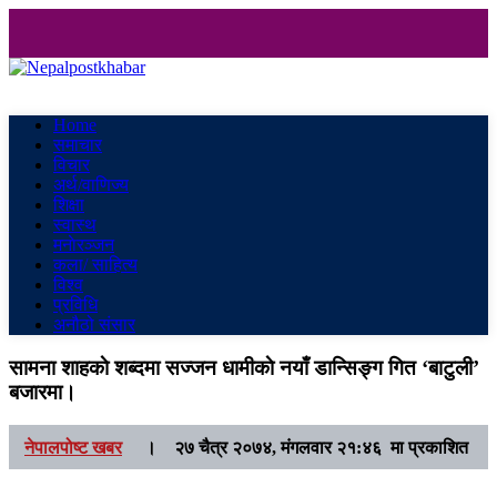
Nepalpostkhabar
Online News Portal
Home
समाचार
विचार
अर्थ/वाणिज्य
शिक्षा
स्वास्थ
मनाेरञ्जन
कला/ साहित्य
विश्व
प्रविधि
अनौठो संसार
सामना शाहकाे शब्दमा सज्जन धामीकाे नयाँ डान्सिङ्ग गित ‘बाटुली’
बजारमा।
नेपालपोष्ट खबर
।
२७ चैत्र २०७४, मंगलवार २१:४६ मा प्रकाशित