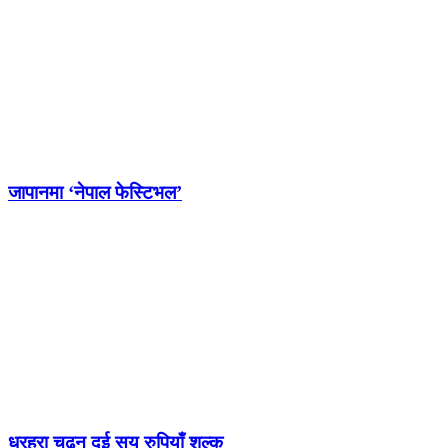
जापानमा ‘नेपाल फेस्टिभल’
धरहरा चढ्न दुई सय रुपियाँ शुल्क