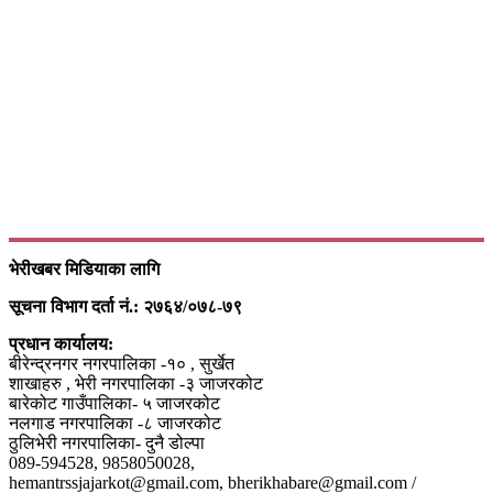
भेरीखबर मिडियाका लागि
सूचना विभाग दर्ता नं.: २७६४/०७८-७९
प्रधान कार्यालय:
बीरेन्द्रनगर नगरपालिका -१० , सुर्खेत
शाखाहरु , भेरी नगरपालिका -३ जाजरकोट
बारेकोट गाउँपालिका- ५ जाजरकोट
नलगाड नगरपालिका -८ जाजरकोट
ठुलिभेरी नगरपालिका- दुनै डोल्पा
089-594528, 9858050028,
hemantrssjajarkot@gmail.com, bherikhabare@gmail.com /