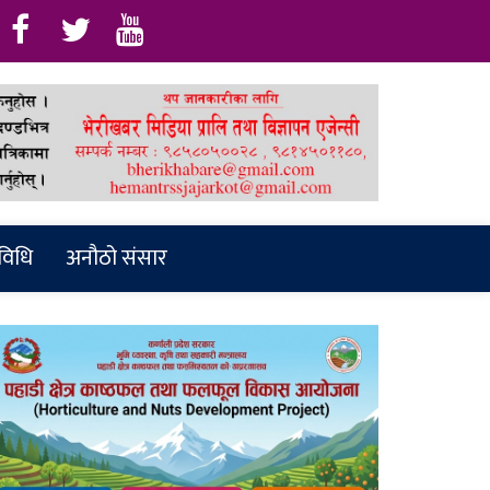
रविधि
अनौठो संसार