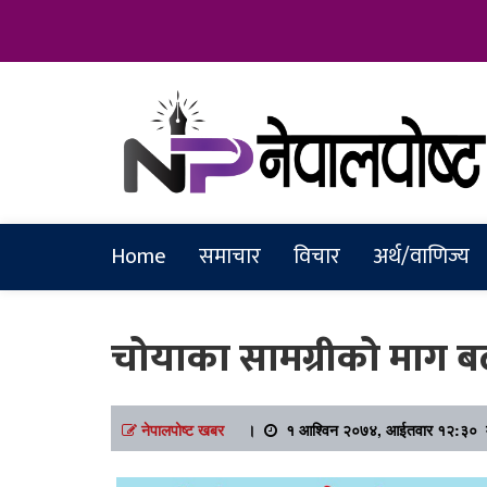
Online News Portal
Nepalpostkh
Home
समाचार
विचार
अर्थ/वाणिज्य
चोयाका सामग्रीको माग बढ
नेपालपोष्ट खबर
।
१ आश्विन २०७४, आईतवार १२:३० म