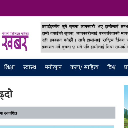
abar
शिक्षा
स्वास्थ
मनाेरञ्जन
कला/ साहित्य
विश्व
प्
्दो
ा प्रकाशित